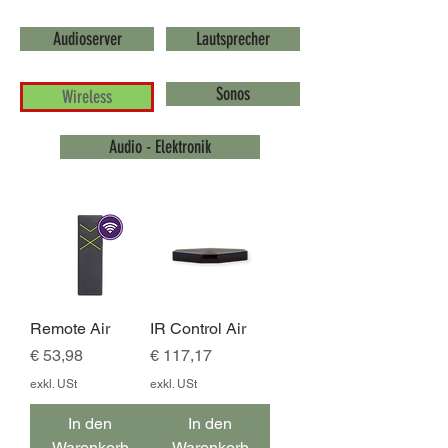
Audioserver
Lautsprecher
Sonos
Wireless
Audio - Elektronik
Remote Air
IR Control Air
Preis
Preis
€ 53,98
€ 117,17
exkl. USt
exkl. USt
In den
In den
Warenkorb
Warenkorb