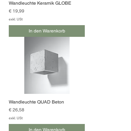
Wandleuchte Keramik GLOBE
Preis
€ 19,99
exkl. USt
In den Warenkorb
Wandleuchte QUAD Beton
Preis
€ 26,58
exkl. USt
In den Warenkorb