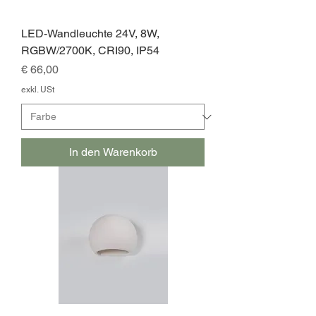
LED-Wandleuchte 24V, 8W,
RGBW/2700K, CRI90, IP54
Preis
€ 66,00
exkl. USt
In den Warenkorb