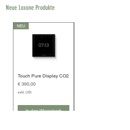
Neue Loxone Produkte
NEU
NEU
Touch Pure Display CO2
Touch Pure Display
Preis
Preis
€ 390,00
€ 350,00
exkl. USt
exkl. USt
In den Warenkorb
In den Warenkorb