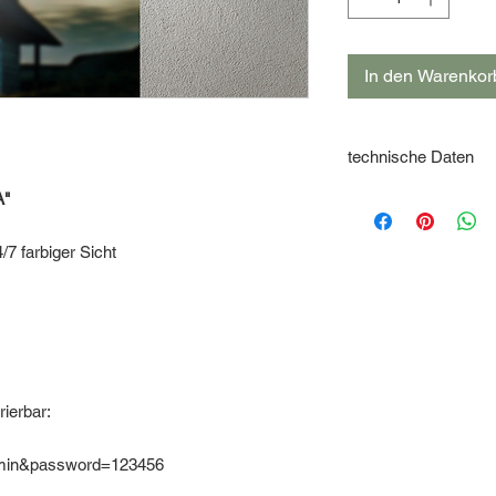
In den Warenkor
technische Daten
Beispiel Loxone Conf
A"
 farbiger Sicht
ierbar:
min&password=123456