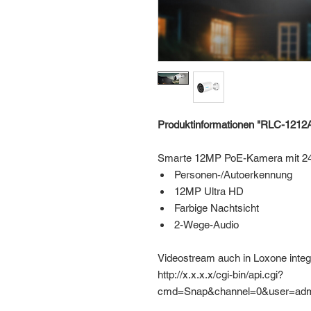
Produktinformationen "RLC-1212
Smarte 12MP PoE-Kamera mit 24/7
Personen-/Autoerkennung
12MP Ultra HD
Farbige Nachtsicht
2-Wege-Audio
Videostream auch in Loxone integr
http://x.x.x.x/cgi-bin/api.cgi?
cmd=Snap&channel=0&user=ad