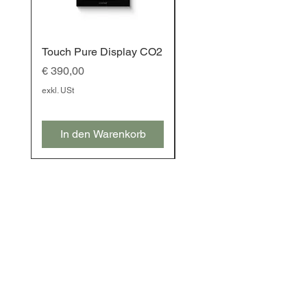
Touch Pure Display CO2
Touch Pure Display
Preis
Preis
€ 390,00
€ 350,00
exkl. USt
exkl. USt
In den Warenkorb
In den Warenkorb