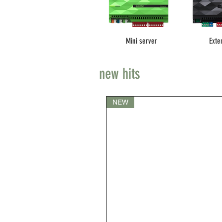
Mini server
Exte
new hits
NEW