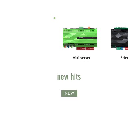
Mini server
Exte
new hits
NEW