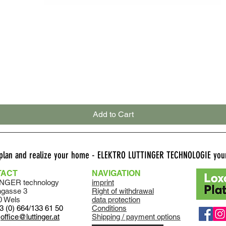
Quick View
Add to Cart
 plan and realize your home - ELEKTRO LUTTINGER TECHNOLOGIE your
TACT
NAVIGATION
NGER technology
imprint
ngasse 3
Right of withdrawal
0 Wels
data protection
3 (0) 664/133 61 50
Conditions
:
office@luttinger.at
Shipping / payment options