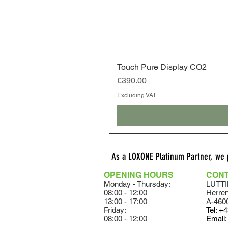
Touch Pure Display CO2
Price
€390.00
Excluding VAT
As a LOXONE Platinum Partner, we
OPENING HOURS
CON
Monday - Thursday:
LUTTI
08:00 - 12:00
Herre
13:00 - 17:00
A-460
Friday:
Tel:
+4
08:00 - 12:00
Email