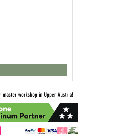
Touch Pure Display
Price
€350.00
Excluding VAT
 master workshop in Upper Austria!